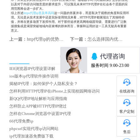
以及对于内容访问随意度的要求提升，可以预见未来HTTP代理IP在社会各个层面的应
用范围将会进一步扩大。
综上所述
https代理ip普及率高吗
这一问题的答案并非，而是取决于观察的角度和应用环
境。无论是从技术发展中还是实际使用情况来看，HTTP代理IP都展现出了其独特价
值，并将在更多场景下发挥作用。对于那些追求更高网络稳固等级、需要进行广泛数
据搜集或是渴望突破地域内容束缚的群体而言，掌握和运用好这一工具无疑具有重要
意义。
上一篇：
http代理ip的优势详解
下一篇：
怎么选择国内优质HTTP代理IP
热门文章
IE8浏览器IP代理设置详解
ios版本ip代理软件操作说明
揭秘IP代理：如何保护个人隐私安全？
在线咨询
怎样利用HTTP代理IP在iPhone上实现校园网络访问
新QQ代理IP地址解析与应用指南
怎样防止APP被HTTP代理IP绕过
客户定制
怎样在Chrome浏览器中设置IP代理
66代理免费ip
phpcurl实现代理ip访问网站
售后
ip代理加速器免费版下载