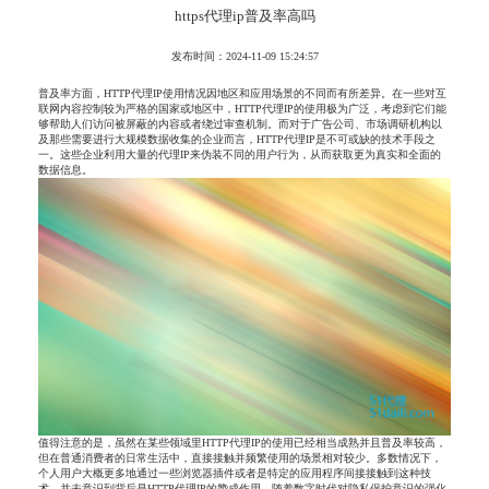
https代理ip普及率高吗
发布时间：2024-11-09 15:24:57
普及率方面，HTTP代理IP使用情况因地区和应用场景的不同而有所差异。在一些对互
联网内容控制较为严格的国家或地区中，HTTP代理IP的使用极为广泛，考虑到它们能
够帮助人们访问被屏蔽的内容或者绕过审查机制。而对于广告公司、市场调研机构以
及那些需要进行大规模数据收集的企业而言，HTTP代理IP是不可或缺的技术手段之
一。这些企业利用大量的代理IP来伪装不同的用户行为，从而获取更为真实和全面的
数据信息。
值得注意的是，虽然在某些领域里HTTP代理IP的使用已经相当成熟并且普及率较高，
但在普通消费者的日常生活中，直接接触并频繁使用的场景相对较少。多数情况下，
个人用户大概更多地通过一些浏览器插件或者是特定的应用程序间接接触到这种技
术，并未意识到背后是HTTP代理IP的赞成作用。随着数字时代对隐私保护意识的强化