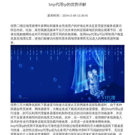
http代理ip的优势详解
发布时间：2024-11-09 15:30:01
优势二绕过地理束缚许多网站和服务会凭借用户的IP地址来决定是否提供服务或展示
特定内容。比如，某些视频流媒体平台只允许来自特定国家地区的观众观看节目，或
者在线购物网站会对不同地区设置不同的价格策略。使用http代理ip可以帮助用户掩盖
其真实地理位置，使他们能够访问那些原本因地理束缚而无法进入的网络资源和服
务。
优势三尽大概降低损耗下载速度与快速当直接从互联网服务器获取数据时，由于各种
因素如带宽束缚、网络拥塞等，大概会造成下载或浏览的速度缓慢。通过http代理ip进
行连接，则可以利用代理服务器缓存机制和优化后的访问路径来提升传输速率，并且
对于反复请求相同内容的场景尤为有效。此外，在一些情况下，使用拥护多线路接入
技术的专业代理服务还能实现负载均衡效果，从而进一步改善整体网络体验。
http代理ip的优势不胜枚举从可靠性提升到绕过地理束缚再到尽大概降低损耗下载速度
与快速，这些特点使http代理ip成为众多用户在网络冲浪时不可或缺的好帮手。无论是
需要保护个人隐私的普通网民，还是期望通过跨区域运营来扩展市场的商业机构，在