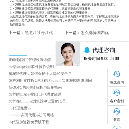
六、黑龙江代理IP的常见问题及解决方案
1. 代理IP无法连接检查代理服务器地址和端口是否正确，确保代理服务器正常运行。
2. 代理IP速度慢选择速度较快的代理IP，或尝试更换代理服务器。
3. 代理IP被封禁更换代理IP，或选择稳定性更高的代理服务器。
总结黑龙江代理IP在保护隐私、突破地域束缚等方面具有重要作用。了解黑龙江代理IP
的类型、应用场景、选择方法及使用技巧，有助于用户更好地利用代理IP，节约网络
访问高效能。
上一篇：
黑龙江牡丹江代理ip
下一篇：
怎么选择国内优质HTTP代理IP
热门文章
IE8浏览器IP代理设置详解
ios版本ip代理软件操作说明
揭秘IP代理：如何保护个人隐私安全？
怎样利用HTTP代理IP在iPhone上实现校园网络访问
在线咨询
新QQ代理IP地址解析与应用指南
怎样防止APP被HTTP代理IP绕过
客户定制
怎样在Chrome浏览器中设置IP代理
66代理免费ip
phpcurl实现代理ip访问网站
售后
ip代理加速器免费版下载