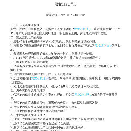
黑龙江代理ip
发布时间：2025-06-15 18:07:01
一、什么是黑龙江代理IP
黑龙江代理IP，顾名思义，是指位于黑龙江省的IP
黑龙江代理ip
。通过使用黑龙江代理
IP，用户可以隐藏自己的真实IP地址，实现匿名上网、突破地域束缚等功能。
二、黑龙江代理IP的类型
1. 透明代理不修改用户请求的原始IP地址，仅起到转发请求的作用。
2. 高匿名代理隐藏用户真实IP地址，返回给目标服务器的IP地址为
黑龙江代理ip
的IP地
址。
3. 普通匿名代理隐藏用户真实IP地址的一部分，但无法完全隐藏。
4. HTTPS代理通过HTTPS协议加密用户数据，节约数据传输的保险性。
三、黑龙江代理IP的应用场景
1. 突破地域束缚某些网站或服务也许仅对特定地区开放，使用黑龙江代理IP可以绕过
地域束缚。
2. 保护隐私隐藏真实IP地址，防止个人信息泄露。
3. 加速网络访问
黑龙江代理ip
也许位于网络条件较好的地区，使用代理IP可以节约网络
访问速度。
4. 网络爬虫在进行网络爬虫时，使用代理IP可以避免被目标网站封禁。
四、怎样选择黑龙江代理IP
1. 代理IP的稳定性选择稳定性高的代理IP，避免因
黑龙江代理ip
故障允许无法正常使
用。
2. 代理IP的速度选择速度快、延迟低的代理IP，节约网络访问高效能。
3. 代理IP的类型采取实际需求选择合适的代理IP类型。
4. 代理IP的价格合理选择性价比高的代理IP。
五、怎样使用黑龙江代理IP
1. 设置代理服务器在浏览器或其他网络工具中设置代理服务器地址和端口。
2. 选择代理类型采取需求选择合适的代理类型。
3. 测试代理效果使用代理IP访问目标网站，测试代理效果。