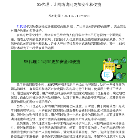
S5代理：让网络访问更加安全和便捷
发布时间：2024-05-24 07:50:01
51代理
-代理ip数据经过多重授权高匿系 统，产出高级别的纯净高匿IP， 真正实现
对用户数据的多重保护。
在当今数字化时代，网络安全已经成为人们日常生活中不可忽视的一个重要问
题。随着互联网的普及和发展，我们的个人信息和隐私面临着越来越多的威胁。为了
保护自己的网络安全和隐私，许多人开始寻找各种方式来加强网络保护。其中，S5代
理技术成为了一种受欢迎的选择。
除了提高网络安全性，
S5代理
还可以帮助用户绕过地理限制，访问一些被屏蔽的
网站和服务。有些国家和地区对特定网站和内容进行了封锁，使得用户无法正常访
问。通过使用
S5代理
，用户可以选择连接到其他国家或地区的代理服务器，绕过地理
限制，自由访问被封锁的网站和服务。这对于有些人来说是非常有用的，尤其是那些
需要跨境访问网络资源的用户。
另外，S5代理还可以帮助用户加快网络访问速度。有时候，由于网络带宽不足或
者网络拥堵等原因，用户在访问某些网站或服务时会遇到网络延迟和速度缓慢的问
题。通过连接到代理服务器，用户可以选择一个相对较快的网络路径，从而提高网络
访问速度和稳定性。这对于需要高速网络连接的用户来说是非常有益的。
总的来说，S5代理技术是一种非常有用的网络访问工具，可以有效提高网络安全
性、绕过地理限制、加快网络访问速度等。然而，需要注意的是，在使用S5代理时也
需要注意保护自己的个人信息和隐私，避免泄露重要信息。另外，选择合适的代理服
务器也是非常重要的，要确保代理服务器的稳定性和安全性。希望S5代理技术可以为