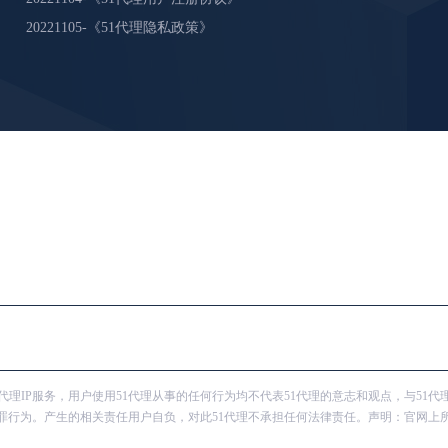
20221105-《51代理隐私政策》
供代理IP服务，用户使用51代理从事的任何行为均不代表51代理的意志和观点，与51代
犯罪行为。产生的相关责任用户自负，对此51代理不承担任何法律责任。声明：官网上