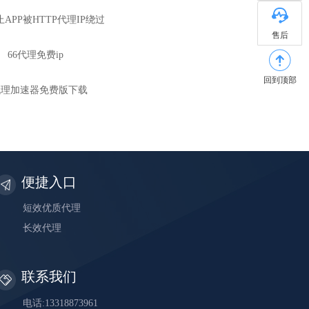
APP被HTTP代理IP绕过
售后
66代理免费ip
回到顶部
p代理加速器免费版下载
便捷入口
短效优质代理
长效代理
联系我们
电话:13318873961