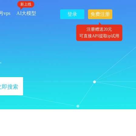
新上线
号vps
AI大模型
登录
免费注册
注册赠送20元
可直接API提取ip试用
。
立即搜索