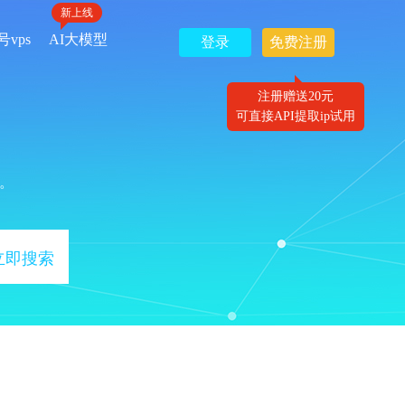
新上线
号vps
AI大模型
登录
免费注册
注册赠送20元
可直接API提取ip试用
。
立即搜索