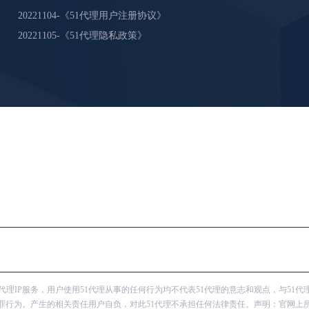
20221104-《51代理用户注册协议》
20221105-《51代理隐私政策》
供代理IP服务，用户使用51代理从事的任何行为均不代表51代理的意志和观点，与51代
犯罪行为。产生的相关责任用户自负，对此51代理不承担任何法律责任。声明：官网上