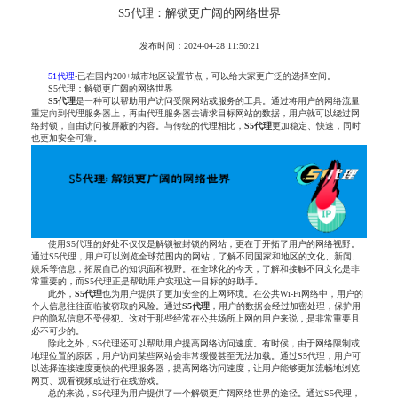
S5代理：解锁更广阔的网络世界
发布时间：2024-04-28 11:50:21
51代理
-已在国内200+城市地区设置节点，可以给大家更广泛的选择空间。
S5代理：解锁更广阔的网络世界
S5代理
是一种可以帮助用户访问受限网站或服务的工具。通过将用户的网络流量
重定向到代理服务器上，再由代理服务器去请求目标网站的数据，用户就可以绕过网
络封锁，自由访问被屏蔽的内容。与传统的代理相比，
S5代理
更加稳定、快速，同时
也更加安全可靠。
使用S5代理的好处不仅仅是解锁被封锁的网站，更在于开拓了用户的网络视野。
通过S5代理，用户可以浏览全球范围内的网站，了解不同国家和地区的文化、新闻、
娱乐等信息，拓展自己的知识面和视野。在全球化的今天，了解和接触不同文化是非
常重要的，而S5代理正是帮助用户实现这一目标的好助手。
此外，
S5代理
也为用户提供了更加安全的上网环境。在公共Wi-Fi网络中，用户的
个人信息往往面临被窃取的风险。通过
S5代理
，用户的数据会经过加密处理，保护用
户的隐私信息不受侵犯。这对于那些经常在公共场所上网的用户来说，是非常重要且
必不可少的。
除此之外，S5代理还可以帮助用户提高网络访问速度。有时候，由于网络限制或
地理位置的原因，用户访问某些网站会非常缓慢甚至无法加载。通过S5代理，用户可
以选择连接速度更快的代理服务器，提高网络访问速度，让用户能够更加流畅地浏览
网页、观看视频或进行在线游戏。
总的来说，S5代理为用户提供了一个解锁更广阔网络世界的途径。通过S5代理，