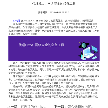
代理Http：网络安全的必备工具
发布时间：2024-04-23 07:50:01
51代理
-支持HTTP/HTTPS/S5协议，支持高并发，支持定制服务，ip代理优质
在当今数字化的社会中，网络安全问题日益凸显，用户的隐私和数据安全面临着
严峻的挑战。为了保护个人信息不被窃取或滥用，许多人开始寻找各种网络安全工具
来保护自己的上网安全。其中，代理Http是一种非常有效的工具，可以帮助用户在网络
上匿名浏览，保护个人隐私。
此外，代理Http还可以帮助用户避免被网络攻击和恶意软件感染。许多网络攻击者
和黑客会利用用户的真实IP地址来发动攻击，通过使用代理Http，用户可以隐藏自己的
IP地址，降低被攻击的风险。同时，代理Http还可以过滤恶意网站和广告，保护用户免
受恶意软件和广告的侵扰。
除了保护个人隐私和安全外，代理Http还可以帮助用户访问一些受限制的网站和内
容。在一些地区或国家，政府会对一些网站和内容进行审查和封锁，通过使用代理
Http，用户可以绕过这些封锁，自由访问互联网上的任何内容。
总的来说，代理Http是网络安全的必备工具之一。通过使用代理Http，用户可以保
护自己的个人隐私和数据安全，避免被追踪和监视，同时还可以访问受限制的网站和
内容。在当今数字化的社会中，网络安全问题愈发凸显，我们应该意识到保护个人隐
私和数据安全的重要性，使用代理Http这样的工具来加强自己的网络安全意识和行动。
作者：51代理小编
上一篇：
代理IP的作用及如何选择合适的HTTP或Socket代理
下一篇：
怎么选择国内优质HTTP代理IP