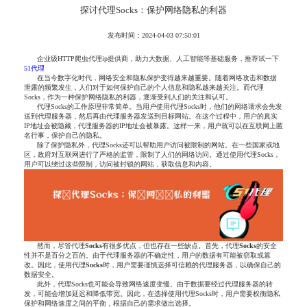
探讨代理Socks：保护网络隐私的利器
发布时间：2024-04-03 07:50:01
企业级HTTP爬虫代理ip提供商，助力大数据、人工智能等基础服务，推荐试一下
51代理
在当今数字化时代，网络安全和隐私保护变得越来越重要。随着网络攻击和数据
泄露的频繁发生，人们对于如何保护自己的个人信息和隐私越来越关注。而代理
Socks，作为一种保护网络隐私的利器，逐渐受到人们的关注和认可。
代理Socks的工作原理非常简单。当用户使用代理Socks时，他们的网络请求会先发
送到代理服务器，然后再由代理服务器发送到目标网站。在这个过程中，用户的真实
IP地址会被隐藏，代理服务器的IP地址会被暴露。这样一来，用户就可以在互联网上匿
名行事，保护自己的隐私。
除了保护隐私外，代理Socks还可以帮助用户访问被限制的网站。在一些国家或地
区，政府对互联网进行了严格的监管，限制了人们的网络访问。通过使用代理Socks，
用户可以绕过这些限制，访问被封锁的网站，获取信息和内容。
然而，尽管代理
Socks
有很多优点，但也存在一些缺点。首先，代理
Socks
的安全
性并不是百分之百的。由于代理服务器的不确定性，用户的数据有可能被窃取或篡
改。因此，使用代理
Socks
时，用户需要谨慎选择可信赖的代理服务器，以确保自己的
数据安全。
此外，代理Socks也可能会导致网络速度变慢。由于数据要经过代理服务器的转
发，可能会增加延迟和降低带宽。因此，在选择使用代理Socks时，用户需要权衡隐私
保护和网络速度之间的平衡，根据自己的需求做出选择。