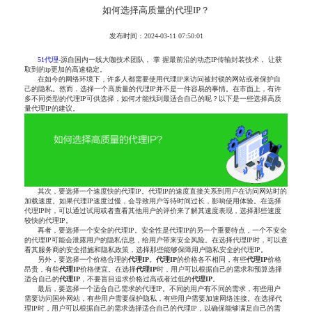
如何选择高质量的代理IP？
发布时间：2024-03-11 07:50:01
51代理
-源自国内一线大咖技术团队， 掌 握最前沿的动态IP传输封装技术， 让获
取到的ip更加的高速稳定。
在如今的网络环境下，许多人都需要使用代理IP来访问被封锁的网站或者保护自
己的隐私。然而，选择一个高质量的代理IP并不是一件容易的事情。在市面上，有许
多不同类型的代理IP可供选择，如何才能找到最适合自己的呢？以下是一些选择高质
量代理IP的建议。
其次，要选择一个速度快的代理IP。代理IP的速度直接关系到用户在访问网站时的
加载速度。如果代理IP速度过慢，会导致用户等待时间过长，影响使用体验。在选择
代理IP时，可以通过试用或者查看其他用户的评价来了解其速度表现，选择那些速度
较快的代理IP。
再者，要选择一个安全的代理IP。安全性是代理IP的另一个重要特点，一个不安全
的代理IP可能会泄露用户的隐私信息，给用户带来安全风险。在选择代理IP时，可以查
看其服务商的安全措施和隐私政策，选择那些能够保障用户隐私安全的代理IP。
另外，要选择一个价格合理的
代理IP
。
代理IP
的价格各不相同，有些
代理IP
价格
昂贵，有些
代理IP
价格便宜。在选择
代理IP
时，用户可以根据自己的需求和预算选择
适合自己的
代理IP
，不要盲目追求价格过高或者过低的
代理IP
。
最后，要选择一个适合自己需求的代理IP。不同的用户有不同的需求，有些用户
需要访问国外网站，有些用户需要保护隐私，有些用户需要加速网络连接。在选择代
理IP时，用户可以根据自己的需求选择适合自己的代理IP，以确保能够满足自己的需