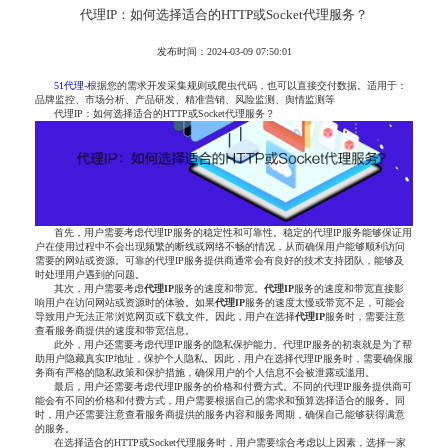
代理IP：如何选择适合的HTTP或Socket代理服务？
发布时间：2024-03-09 07:50:01
51代理
-根据您的需求开发采集规则或爬虫代码，也可以直接交付数据。适用于：
品牌监控、市场分析、产品研发、精准营销、风险监测、舆情监测等
代理IP：如何选择适合的HTTP或Socket代理服务？
首先，用户需要考虑代理IP服务的稳定性和可靠性。稳定的代理IP服务能够保证用
户在使用过程中不会出现频繁的断线或网络不畅的情况，从而确保用户能够顺利访问
需要的网站或资源。可靠的代理IP服务提供商通常会有良好的技术支持团队，能够及
时处理用户遇到的问题。
其次，用户需要考虑
代理IP
服务的速度和带宽。
代理IP
服务的速度和带宽直接影
响用户在访问网站或资源时的体验。如果
代理IP
服务的速度太慢或带宽不足，可能会
导致用户无法正常浏览网页或下载文件。因此，用户在选择
代理IP
服务时，需要注意
查看服务商提供的速度和带宽信息。
此外，用户还需要考虑代理IP服务的隐私保护能力。代理IP服务的初衷就是为了帮
助用户隐藏真实IP地址，保护个人隐私。因此，用户在选择代理IP服务时，需要确保服
务商有严格的隐私政策和保护措施，确保用户的个人信息不会被泄露或滥用。
最后，用户还需要考虑代理IP服务的价格和付费方式。不同的代理IP服务提供商可
能会有不同的价格和付费方式，用户需要根据自己的需求和预算选择适合的服务。同
时，用户还需要注意查看服务商提供的服务内容和服务周期，确保自己能够获得满意
的服务。
在选择适合的HTTP或Socket代理服务时，用户需要综合考虑以上因素，选择一家