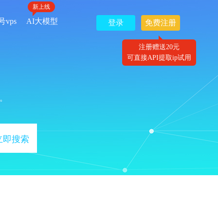
新上线
号vps
AI大模型
登录
免费注册
注册赠送20元
可直接API提取ip试用
。
立即搜索