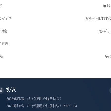
解
io
私安全？
怎样利用HTTP代
用指南
怎样防止
IP代理
网站
i
协议
2026修订稿-《51代理用户服务协议》
2026修订稿-《51代理用户注册协议》20221104