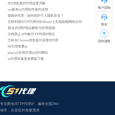
IE8浏览器IP代理设置详解
客户定制
ios版本ip代理软件操作说明
揭秘IP代理：如何保护个人隐私安全？
怎样利用HTTP代理IP在iPhone上实现校园网络访问
售后
新QQ代理IP地址解析与应用指南
怎样防止APP被HTTP代理IP绕过
怎样在Chrome浏览器中设置IP代理
回到顶部
66代理免费ip
phpcurl实现代理ip访问网站
ip代理加速器免费版下载
专业爬虫HTTP代理IP，遍布全国200+
城市，从容应对海量需求