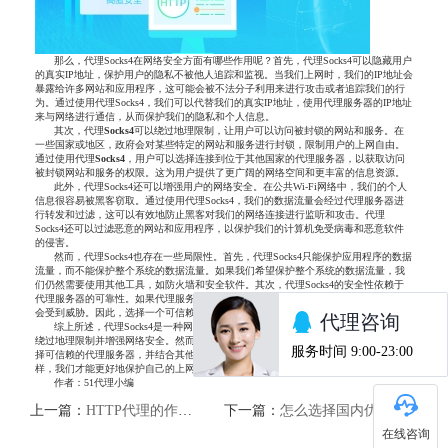
那么，代理Socks4在网络安全方面有哪些作用呢？首先，代理Socks4可以隐藏用户
的真实IP地址，保护用户的隐私不被他人追踪和监视。当我们上网时，我们的IP地址会
暴露给许多网站和应用程序，这可能会被不法分子利用来进行攻击或者追踪我们的行
为。通过使用代理Socks4，我们可以代替我们的真实IP地址，使用代理服务器的IP地址
来与网络进行通信，从而保护我们的隐私和个人信息。
其次，代理
Socks
4
可以绕过地理限制，让用户可以访问被封锁的网站和服务。在
一些国家或地区，政府会对某些特定的网站和服务进行封锁，限制用户的上网自由。
通过使用代理
Socks
4
，用户可以选择连接到位于其他国家的代理服务器，以获取访问
被封锁网站和服务的权限。这为用户提供了更广阔的网络空间和更丰富的信息资源。
此外，代理Socks4还可以增强用户的网络安全。在公共Wi-Fi网络中，我们的个人
信息很容易被黑客窃取。通过使用代理Socks4，我们的数据流量会经过代理服务器进
行转发和过滤，这可以有效地防止黑客对我们的网络连接进行监听和攻击。代理
Socks4还可以过滤恶意的网站和应用程序，以保护我们的计算机免受病毒和恶意软件
的侵害。
然而，代理Socks4也存在一些局限性。首先，代理Socks4只能保护应用程序的数据
流量，而不能保护整个系统的数据流量。如果我们希望保护整个系统的数据流量，我
们仍然需要使用其他工具，如防火墙和安全软件。其次，代理Socks4的安全性依赖于
代理服务器的可靠性。如果代理服务器被黑客攻击或者被滥用，我们的上网安全可能
会受到威胁。因此，选择一个可信赖的代理服务器是非常重要的。
综上所述，代理Socks4是一种网络安全的必备工具。它可以帮助我们保护隐私、
绕过地理限制并增强网络安全。然而，我们在使用代理Socks4时也需要保持警惕，选
择可信赖的代理服务器，并结合其他安全工具来提高我们的网络安全水平。只有这
样，我们才能更好地保护自己的上网安全，享受更好的网络体验。
作者：51代理小编
上一篇：
HTTP代理的作用及原理解析
下一篇：
怎么选择国内优质HTTP代理IP
在线咨询