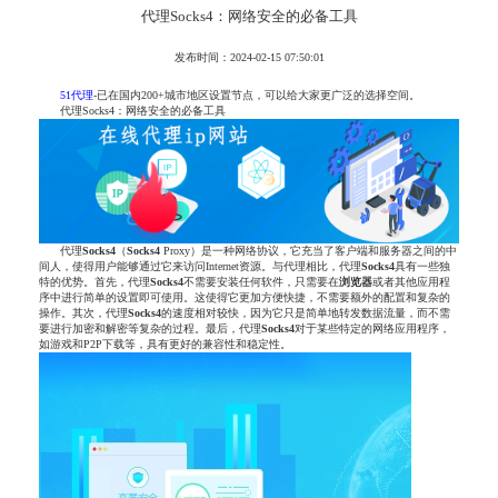
代理Socks4：网络安全的必备工具
发布时间：2024-02-15 07:50:01
51代理
-已在国内200+城市地区设置节点，可以给大家更广泛的选择空间。
代理Socks4：网络安全的必备工具
代理
Socks
4
（
Socks
4
Proxy）是一种网络协议，它充当了客户端和服务器之间的中
间人，使得用户能够通过它来访问Internet资源。与代理相比，代理
Socks
4
具有一些独
特的优势。首先，代理
Socks
4
不需要安装任何软件，只需要在
浏览器
或者其他应用程
序中进行简单的设置即可使用。这使得它更加方便快捷，不需要额外的配置和复杂的
操作。其次，代理
Socks
4
的速度相对较快，因为它只是简单地转发数据流量，而不需
要进行加密和解密等复杂的过程。最后，代理
Socks
4
对于某些特定的网络应用程序，
如游戏和P2P下载等，具有更好的兼容性和稳定性。