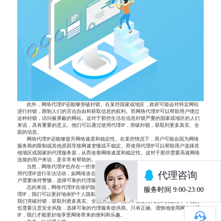
此外，网络代理IP还能够突破封锁。在某些国家或地区，政府可能会对特定网站
进行封锁，限制人们的言论自由和获取信息的权利。而网络代理IP可以帮助用户绕过
这种封锁，访问被屏蔽的网站。这对于那些生活在信息封锁严重的国家或地区的人们
来说，具有重要的意义。他们可以通过使用代理IP，突破封锁，获取到更多真实、全
面的信息。
网络代理IP还能够提升网络速度和稳定性。在某些情况下，用户可能会因为网络
服务商的限制或其他原因导致网速变慢或不稳定。而使用代理IP可以帮助用户选择其
他地区或国家的代理服务器，从而改善网络速度和稳定性。这对于那些需要高速网络
连接的用户来说，是非常有帮助的。
当然，网络代理IP也存在一些潜在的问题和风险。例如，一些不法分子可能会利
用代理IP进行非法活动，如网络攻击、网络诈骗等。因此，在使用代理IP的过程中，用
户需要保持警惕，选择可靠的代理服务提供商，并遵守当地的法律和规定。
总的来说，网络代理IP在保护隐私和突破封锁方面具有重要的作用。通过使用代
理IP，我们可以更好地保护个人隐私，防止个人信息被滥用。同时，代理IP还可以帮助
我们突破封锁，获取到更多真实、全面的信息。然而，在使用代理IP的过程中，我们
也需要注意安全风险，选择可靠的代理服务提供商。只有正确、谨慎地使用网络代理
IP，我们才能更好地享受网络带来的便利和乐趣。