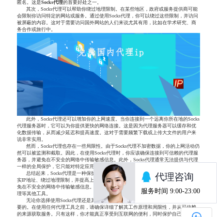
匿名。这是
Socks
代理
的首要好处之一。
其次，Socks代理可以帮助你绕过地理限制。在某些地区，政府或服务提供商可能
会限制你访问特定的网站或服务。通过使用Socks代理，你可以绕过这些限制，并访问
被屏蔽的内容。这对于需要访问国外网站的人们来说尤其有用，比如在学术研究、商
务合作或旅行中。
此外，Socks代理还可以增加你的上网速度。当你连接到一个远离你所在地的Socks
代理服务器时，它可以为你提供更快的网络连接。这是因为代理服务器可以缓存和优
化数据传输，从而减少延迟和提高速度。这对于需要频繁下载或上传大文件的用户来
说非常实用。
然而，Socks代理也存在一些局限性。由于Socks代理不加密数据，你的上网活动仍
然可以被监测和截取。因此，在使用Socks代理时，你应该确保连接到可信赖的代理服
务器，并避免在不安全的网络中传输敏感信息。此外，Socks代理通常无法提供与代理
一样的全局保护，它只能对特定应用程序或浏览器进行代理。
总结起来，Socks代理是一种保护个人隐私和安全的有效工具。它可以隐藏你的真
实IP地址、绕过地理限制，并提高上网速度。然而，使用Socks代理仍然需要谨慎，避
免在不安全的网络中传输敏感信息。如果你需要更全面的隐私保护，还是建议使用代
理等其他工具。
无论你选择使用Socks代理还是其他工具，保护个人隐私和网络安全始终是至关重
要的。在使用任何代理工具之前，请确保详细了解其工作原理和局限性，并从可信赖
的来源获取服务。只有这样，你才能真正享受到互联网的便利，同时保护自己的隐私