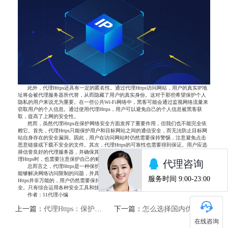
此外，代理Https还具有一定的匿名性。通过代理Https访问网站，用户的真实IP地
址将会被代理服务器所代替，从而隐藏了用户的真实身份。这对于那些希望保护个人
隐私的用户来说尤为重要。在一些公共Wi-Fi网络中，黑客可能会通过监视网络流量来
窃取用户的个人信息。通过使用代理Https，用户可以避免自己的个人信息被黑客获
取，提高了上网的安全性。
然而，虽然代理Https在保护网络安全方面发挥了重要作用，但我们也不能完全依
赖它。首先，代理Https只能保护用户和目标网站之间的通信安全，而无法防止目标网
站自身存在的安全漏洞。因此，用户在访问网站时仍然需要保持警惕，注意避免点击
恶意链接或下载不安全的文件。其次，代理Https的可靠性也需要得到保证。用户应选
择信誉良好的代理服务器，并确保其提供的服务符合安全标准。最后，用户在使用代
理Https时，也需要注意保护自己的账号和密码安全，避免泄露个人信息。
总而言之，代理Https是一种保护网络安全的有效利器。它提供了更高的安全性，
能够解决网络访问限制的问题，并具有一定的匿名性。然而，我们也应该意识到代理
Https并非万能的，用户仍然需要保持警惕并采取其他安全措施来保护自己的网络安
全。只有综合运用各种安全工具和技术，才能真正保障我们的网络安全。
作者：51代理小编
上一篇：
代理Https：保护网络安全的重要一环
下一篇：
怎么选择国内优质HTTP代理IP
在线咨询