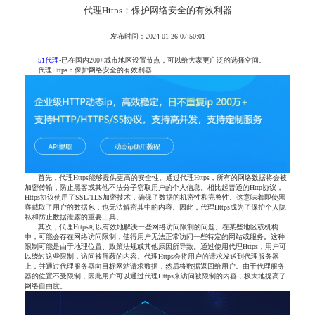
代理Https：保护网络安全的有效利器
发布时间：2024-01-26 07:50:01
51代理
-已在国内200+城市地区设置节点，可以给大家更广泛的选择空间。
代理Https：保护网络安全的有效利器
首先，代理Https能够提供更高的安全性。通过代理Https，所有的网络数据将会被
加密传输，防止黑客或其他不法分子窃取用户的个人信息。相比起普通的Http协议，
Https协议使用了SSL/TLS加密技术，确保了数据的机密性和完整性。这意味着即使黑
客截取了用户的数据包，也无法解密其中的内容。因此，代理Https成为了保护个人隐
私和防止数据泄露的重要工具。
其次，代理Https可以有效地解决一些网络访问限制的问题。在某些地区或机构
中，可能会存在网络访问限制，使得用户无法正常访问一些特定的网站或服务。这种
限制可能是由于地理位置、政策法规或其他原因所导致。通过使用代理Https，用户可
以绕过这些限制，访问被屏蔽的内容。代理Https会将用户的请求发送到代理服务器
上，并通过代理服务器向目标网站请求数据，然后将数据返回给用户。由于代理服务
器的位置不受限制，因此用户可以通过代理Https来访问被限制的内容，极大地提高了
网络自由度。