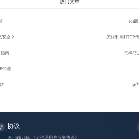
热门文章
解
io
私安全？
怎样利用HTTP代
用指南
怎样防止
IP代理
网站
i
协议
2026修订稿-《51代理用户服务协议》