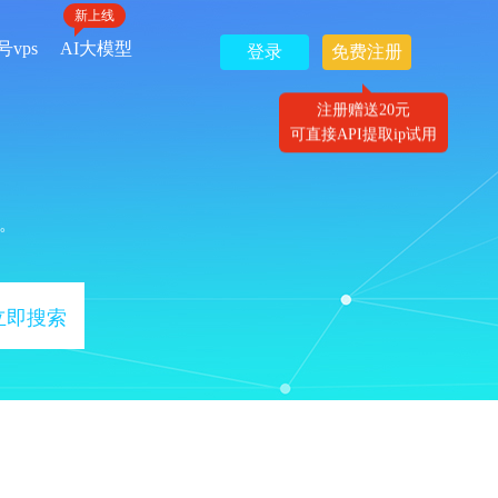
新上线
号vps
AI大模型
登录
免费注册
注册赠送20元
可直接API提取ip试用
。
立即搜索