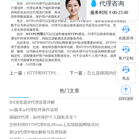
首先，HTTPS代理可以提供加密和解密功能。当客户端通过代理与目标服务器进
行通信时，代理会将客户端的请求解密，并将其转发给目标服务器。目标服务器返回
的响应也会经过代理进行加密，再传输给客户端。这种加密的通信方式能够有效防止
窃听和数据篡改，保护用户的隐私和数据安全。
其次，HTTPS代理可以实现证书验证。在HTTPS通信中，服务器需要提供有效的
数字证书来证明自己的身份。代理可以验证服务器的证书是否合法和可信，防止中间
人攻击和伪造服务器。
此外，
HTTP
S
代理
还可以过滤和修改
HTTP
S
通信。代理可以检查和修改
HTTP
S
在线咨询
通信中的请求和响应，例如过滤敏感信息或修改内容。
总的来说，HTTP和HTTPS代理在网络通信中扮演着重要的角色。HTTP代理主要
用于提供缓存、过滤、修改和负载均衡等功能，而HTTPS代理则在此基础上增加了加
密、解密、证书验证和安全过滤等功能。它们的作用不仅可以提高网络通信的性能和
稳定性，还能够保护用户的隐私和数据安全。对于企业和个人用户来说，选择合适的
客户定制
代理方式能够更好地满足自身的需求。
作者：51代理小编
上一篇：
HTTP和HTTPS代理：网络世界的隐形守护者
下一篇：
怎么选择国内优质HTTP代理IP
售后
热门文章
回到顶部
IE8浏览器IP代理设置详解
ios版本ip代理软件操作说明
揭秘IP代理：如何保护个人隐私安全？
怎样利用HTTP代理IP在iPhone上实现校园网络访问
新QQ代理IP地址解析与应用指南