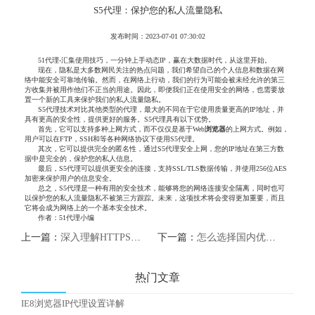
S5代理：保护您的私人流量隐私
发布时间：2023-07-01 07:30:02
51代理-汇集使用技巧，一分钟上手动态IP，赢在大数据时代，从这里开始。
现在，隐私是大多数网民关注的热点问题，我们希望自己的个人信息和数据在网
络中能安全可靠地传输。然而，在网络上行动，我们的行为可能会被未经允许的第三
方收集并被用作他们不正当的用途。因此，即便我们正在使用安全的网络，也需要放
置一个新的工具来保护我们的私人流量隐私。
S5代理技术对比其他类型的代理，最大的不同在于它使用质量更高的IP地址，并
具有更高的安全性，提供更好的服务。S5代理具有以下优势。
首先，它可以支持多种上网方式，而不仅仅是基于Web
浏览器
的上网方式。例如，
用户可以在FTP，SSH和等各种网络协议下使用S5代理。
其次，它可以提供完全的匿名性，通过S5代理安全上网，您的IP地址在第三方数
据中是完全的，保护您的私人信息。
最后，S5代理可以提供更安全的连接，支持SSL/TLS数据传输，并使用256位AES
加密来保护用户的信息安全。
总之，S5代理是一种有用的安全技术，能够将您的网络连接安全隔离，同时也可
以保护您的私人流量隐私不被第三方跟踪。未来，这项技术将会变得更加重要，而且
它将会成为网络上的一个基本安全技术。
作者：51代理小编
上一篇：
深入理解HTTPS和反向代理：如何建立安全的网络架构
下一篇：
怎么选择国内优质HTTP代理IP
热门文章
IE8浏览器IP代理设置详解