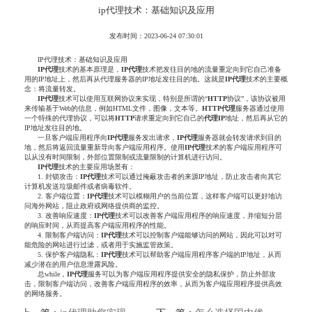
ip代理技术：基础知识及应用
发布时间：2023-06-24 07:30:01
IP代理技术：基础知识及应用
IP代理
技术的基本原理是，
IP代理
技术把发往目的地的流量重定向到它自己准备
用的IP地址上，然后再从代理服务器的IP地址发往目的地。这就是
IP代理
技术的主要概
念：将流量转发。
IP代理
技术可以使用互联网协议来实现，特别是所谓的“
HTTP
协议”，该协议被用
来传输基于Web的信息，例如HTML文件，图像，文本等。
HTTP
代理
服务器通过使用
一个特殊的代理协议，可以将
HTTP
请求重定向到它自己的
代理IP
地址，然后再从它的
IP地址发往目的地。
一旦客户端应用程序向
IP代理
服务发出请求，
IP代理
服务器就会转发请求到目的
地，然后将返回流量重新导向客户端应用程序。使用
IP代理
技术的客户端应用程序可
以从没有时间限制，外部位置限制或流量限制的计算机进行访问。
IP代理
技术的主要应用场景有：
1. 封锁攻击：
IP代理
技术可以通过掩蔽攻击者的来源IP地址，防止攻击者向其它
计算机发送垃圾邮件或者病毒软件。
2. 客户端位置：
IP代理
技术可以模糊用户的当前位置，这样客户端可以更好地访
问海外网站，阻止政府或网络提供商的监控。
3. 改善响应速度：
IP代理
技术可以改善客户端应用程序的响应速度，并缩短分层
的响应时间，从而提高客户端应用程序的性能。
4. 限制客户端访问：
IP代理
技术可以控制客户端能够访问的网站，因此可以对可
能危险的网站进行过滤，或者用于实施监管政策。
5. 保护客户端隐私：
IP代理
技术可以帮助客户端应用程序客户端的IP地址，从而
减少潜在的用户信息泄露风险。
总while，
IP代理
服务可以为客户端应用程序提供安全的隐私保护，防止外部攻
击，限制客户端访问，改善客户端应用程序的效率，从而为客户端应用程序提供高效
的网络服务。