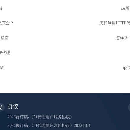
解
io
私安全？
怎样利用HTTP代
用指南
怎样防止
IP代理
网站
i
协议
2026修订稿-《51代理用户服务协议》
2026修订稿-《51代理用户注册协议》20221104