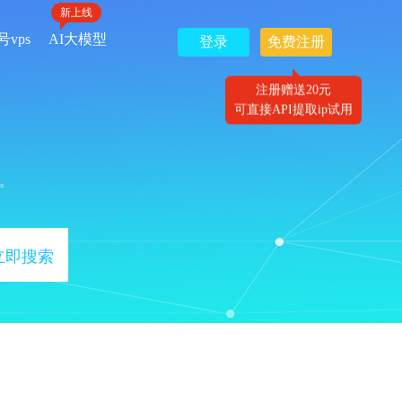
新上线
号vps
AI大模型
登录
免费注册
注册赠送20元
可直接API提取ip试用
。
立即搜索