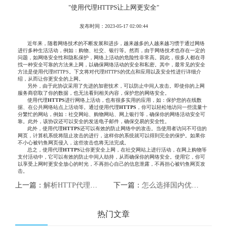
"使用代理HTTPS让上网更安全"
发布时间：2023-05-17 02:00:44
近年来，随着网络技术的不断发展和进步，越来越多的人越来越习惯于通过网络
进行多种生活活动，例如：购物、社交、银行等。然而，由于网络技术也存在一定的
问题，如网络安全性和隐私保护，网络上活动的危险性非常高。因此，很多人都在寻
找一种安全可靠的方法来上网，以确保网络活动的安全和私密。其中，最常见的安全
方法是使用代理HTTPS。下文将对代理HTTPS的优点和应用以及安全性进行详细介
绍，从而让你更安全的上网。
另外，由于此协议采用了先进的加密技术，可以防止中间人攻击。即使你的上网
服务商窃取了你的数据，也无法看到相关内容，保护您的网络安全。
使用代理
HTTP
S
进行网络上活动，也有很多实用的应用，如：保护您的在线数
据、在公共网络站点上活动等。通过使用代理
HTTP
S
，你可以轻松地访问一些流量十
分繁忙的网站，例如：社交网站、购物网站、网上银行等，确保你的网络活动安全可
靠。此外，该协议还可以安全的发送电子邮件，确保交易的安全性。
此外，使用代理
HTTP
S
还可以有效的防止网络中的攻击。当使用者访问不可信的
网页，计算机系统将阻止攻击的进行，这样你的系统就可以得到完全的保护。如果你
不小心被钓鱼网页侵入，这些攻击也将无法完成。
总之，使用代理
HTTP
S
让你更安全上网，在社交网站上进行活动，在网上购物等
支付活动中，它可以有效的防止中间人劫持，从而确保你的网络安全。使用它，你可
以享受上网时更安全放心的时光，不再担心自己的信息泄露，不再担心被钓鱼网页攻
击。
上一篇：
解析HTTP代理服务器的原理及优势
下一篇：
怎么选择国内优质HTTP代理IP
热门文章