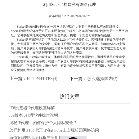
利用Socke4构建私有网络代理
发布时间：2023-04-26 02:02:21
Socke4是面向IPv4地址的一款网络代理软件，主要用来构建私有的网络连接。
Socke4的最大优势在于它可以实现有效的IP转发，将本地的IP地址转换为另一个网络地
址。它可以有效地绕过防火墙和安全系统，构建一个安全可靠的穿墙连接。
Socke4具有高速稳定、功能强大以及小巧便携等特点。它可以进行有效的安全连
接，大大提高了网络的安全性，同时保护用户的隐私和个人数据。简单的Socke4安装
后，用户可以获得可靠的穿越防火墙网络技术，用户可以利用这一技术建立安全可靠
的代理服务器，在网络环境下可以自由访问各种资源。
Socke4是一款集功能强大、体积小巧实用的网络代理软件，可以帮助用户快速穿
越防火墙和网络安全系统，构建一个安全可靠的私有网络连接服务器，帮助用户进行
网络访问。它安装简单，操作方便，有效地避免被封锁和滥用等问题，为用户提供安
全又便捷的网络访问服务。
上一篇：
HTTP/HTTPS代理服务器：保护网络连接安全的重要工具
下一篇：
怎么选择国内优质HTTP代理IP
热门文章
IE8浏览器IP代理设置详解
ios版本ip代理软件操作说明
揭秘IP代理：如何保护个人隐私安全？
怎样利用HTTP代理IP在iPhone上实现校园网络访问
新QQ代理IP地址解析与应用指南