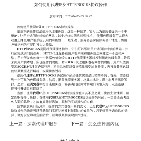
如何使用代理IP及HTTP/SOCKS协议操作
发布时间：2023-04-25 09:56:22
如何使用代理IP及HTTP/SOCKS协议操作
最基本的操作就是使用代理服务器，这是一种技术，它可以为使用者提供一个中
继IP，让用户访问被封禁的网站，以变相绕过网络封锁技术。 使用代理服务可以很大
程度上降低用户被系统识别的可能性：一般来说，服务器会保留服务器IP地址，而用
户被识别的可能性将大大降低。
HTTP
和
SOCKS
是两种代理服务协议，它们可以帮助用户访问被封禁的网站，并
行的完成访问的任务。
HTTP
代理服务在用户客户端和服务器之间建立一个虚拟网
络，用户所发出的每一个数据包都会经过
HTTP
代理服务器转发到指定的服务器，最后
来到用户的本地，实现操作的功能。而
SOCKS
代理服务也有同样的功能，用户只需要
安装
SOCKS
代理客户端程序，将自己的网络数据流量都交给服务器，再将服务器返回
的结果数据进行解析，实现操作过程。
使用
代理IP
及
HTTP
/
SOCKS
协议操作的步骤其实也是比较简单的，首先，需要找
到一个可靠的代理服务器，然后，配置代理服务器，将其IP地址，用户名及密码设置
好。之后，在
浏览器
中打开该服务器，将要访问的网站和端口号输入好，点击连接，
即可打开该目标网络了。
当然，使用
代理IP
及
HTTP
/
SOCKS
协议操作也有其不足之处，比如安全性啊，稳
定性啊等等，所以，在使用
代理IP
及
HTTP
/
SOCKS
协议操作的时候，一定要全面考虑
各方面的风险，才能有效降低风险，顺利的完成操作的过程。
技术的发展日新月异，操作的方式也在不断的变化，但是
代理IP
及
HTTP
/
SOCKS
协议操作的确是可以帮助我们实现访问被封禁网站的效果的，只要慎重考虑自己的选
择，做好安全和稳定的防护，就可以顺利实现操作过程。
上一篇：
探索代理IP服务器及SOCKS/HTTP协议的魅力
下一篇：
怎么选择国内优质HTTP代理IP