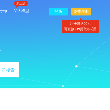
新上线
号vps
AI大模型
登录
免费注册
注册赠送20元
可直接API提取ip试用
。
立即搜索