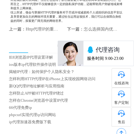
而言之，HTTP代理IP不仅能够提供一定的隐私保护功能，还能帮助用户突破地域束缚
和提升上网体验。
综上所述，领会与掌握HTTP代理IP服务对于尽或许缩减损耗个人或组织的信息平安以
及享受更加自主的网络环境关重要，通过恰当运用这项技术，我们可以在保障自身权
益的同时，探索更广阔无垠的网络世界。
上一篇：
Http代理IP的重要性与应用领域
下一篇：
怎么选择国内优质HTTP代理IP
热门文章
IE8浏览器IP代理设置详解
ios版本ip代理软件操作说明
揭秘IP代理：如何保护个人隐私安全？
怎样利用HTTP代理IP在iPhone上实现校园网络访问
在线咨询
新QQ代理IP地址解析与应用指南
怎样防止APP被HTTP代理IP绕过
怎样在Chrome浏览器中设置IP代理
客户定制
66代理免费ip
phpcurl实现代理ip访问网站
售后
ip代理加速器免费版下载