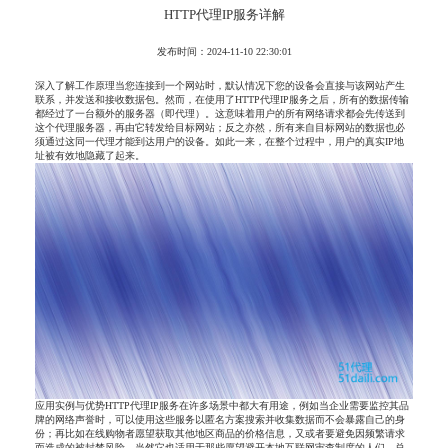
HTTP代理IP服务详解
发布时间：2024-11-10 22:30:01
深入了解工作原理当您连接到一个网站时，默认情况下您的设备会直接与该网站产生
联系，并发送和接收数据包。然而，在使用了HTTP代理IP服务之后，所有的数据传输
都经过了一台额外的服务器（即代理）。这意味着用户的所有网络请求都会先传送到
这个代理服务器，再由它转发给目标网站；反之亦然，所有来自目标网站的数据也必
须通过这同一代理才能到达用户的设备。如此一来，在整个过程中，用户的真实IP地
址被有效地隐藏了起来。
应用实例与优势HTTP代理IP服务在许多场景中都大有用途，例如当企业需要监控其品
牌的网络声誉时，可以使用这些服务以匿名方案搜索并收集数据而不会暴露自己的身
份；再比如在线购物者愿望获取其他地区商品的价格信息，又或者要避免因频繁请求
而造成的被封禁风险。当然它也适用于那些愿望避开本地互联网审查制度的人们。总