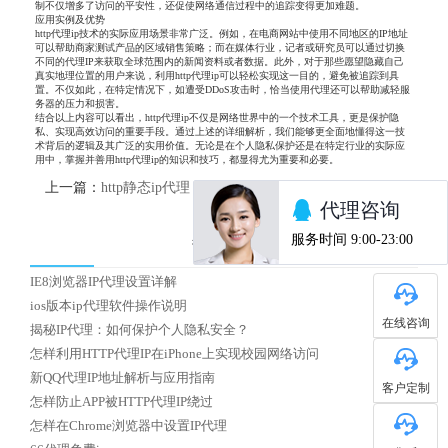
制不仅增多了访问的平安性，还促使网络通信过程中的追踪变得更加难题。
应用实例及优势
http代理ip技术的实际应用场景非常广泛。例如，在电商网站中使用不同地区的IP地址
可以帮助商家测试产品的区域销售策略；而在媒体行业，记者或研究员可以通过切换
不同的代理IP来获取全球范围内的新闻资料或者数据。此外，对于那些愿望隐藏自己
真实地理位置的用户来说，利用http代理ip可以轻松实现这一目的，避免被追踪到具
置。不仅如此，在特定情况下，如遭受DDoS攻击时，恰当使用代理还可以帮助减轻服
务器的压力和损害。
结合以上内容可以看出，http代理ip不仅是网络世界中的一个技术工具，更是保护隐
私、实现高效访问的重要手段。通过上述的详细解析，我们能够更全面地懂得这一技
术背后的逻辑及其广泛的实用价值。无论是在个人隐私保护还是在特定行业的实际应
用中，掌握并善用http代理ip的知识和技巧，都显得尤为重要和必要。
上一篇：
http静态ip代理
下一篇：
怎么选择国内优质HTTP代理IP
热门文章
IE8浏览器IP代理设置详解
ios版本ip代理软件操作说明
在线咨询
揭秘IP代理：如何保护个人隐私安全？
怎样利用HTTP代理IP在iPhone上实现校园网络访问
新QQ代理IP地址解析与应用指南
客户定制
怎样防止APP被HTTP代理IP绕过
怎样在Chrome浏览器中设置IP代理