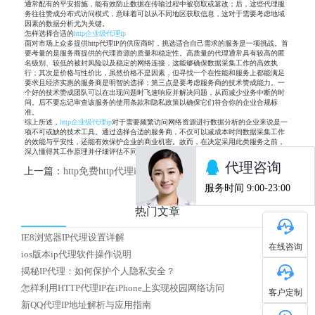
通常配有的平安措施，能有效防止数据在传输过程中被窃取或篡改；后，这些代理服
务往往赞成分布式访问模式，意味着可以从不同地区获取信息，这对于需要考虑地域
因素的数据分析尤为关键。
怎样选择合适的
http企业级代理ip
面对市场上众多提供http代理IP的供应商时，挑选适合自己需求的服务是一项挑战。首
要考量的是服务商提供的代理资源的质量和稳定性。高质量的代理通常具有较高的匿
名级别、较低的被封风险以及稳定的网络连接，这能够确保数据采集工作的高效执
行；其次是价格与性价比，虽然价格不是因素，但寻找一个在性能和服务上都能满足
要求且经济实惠的服务商是明智的选择；第三点是要考虑服务商的技术赞成能力。一
个好的技术赞成团队可以在出现问题时飞速响应并解决问题，从而减少业务中断的时
间。后不要忘记审查该服务的使用条款和隐私政策以确保它们符合你的企业合规标
准。
综上所述，
http企业级代理ip
对于需要频繁访问网络资源进行数据分析的企业来说是一
项不可或缺的技术工具。通过选择合适的服务商，不仅可以减成本时间数据采集工作
的效能与平安性，还能有效保护企业的商业机密。故而，在决定采用此类服务之前，
深入懂得其工作原理并仔细评估不同供应商的特点是非常必要的步骤。
上一篇：
http免费http代理ip
下一篇：
怎么选择国内优质HTTP代理IP
热门文章
IE8浏览器IP代理设置详解
在线咨询
ios版本ip代理软件操作说明
揭秘IP代理：如何保护个人隐私安全？
怎样利用HTTP代理IP在iPhone上实现校园网络访问
客户定制
新QQ代理IP地址解析与应用指南