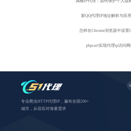
揭秘IP代理：如何保护个人隐
新QQ代理IP地址解析与应
怎样在Chrome浏览器中设置
phpcurl实现代理ip访问
专业爬虫HTTP代理IP，遍布全国200+
城市，从容应对海量需求