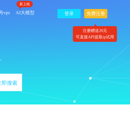
新上线
号vps
AI大模型
登录
免费注册
注册赠送20元
可直接API提取ip试用
。
立即搜索