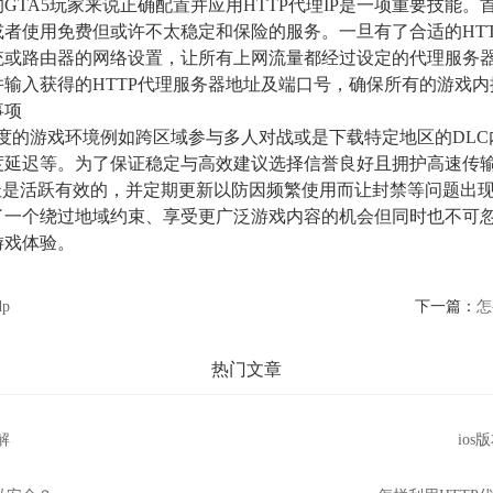
TA5玩家来说正确配置并应用HTTP代理IP是一项重要技能。
者使用免费但或许不太稳定和保险的服务。一旦有了合适的HTT
或路由器的网络设置，让所有上网流量都经过设定的代理服务器
输入获得的HTTP代理服务器地址及端口号，确保所有的游戏
事项
自主度的游戏环境例如跨区域参与多人对战或是下载特定地区的DL
度延迟等。为了保证稳定与高效建议选择信誉良好且拥护高速传
址是活跃有效的，并定期更新以防因频繁使用而让封禁等问题出
家提供了一个绕过地域约束、享受更广泛游戏内容的机会但同时也不
游戏体验。
dp
下一篇：
怎
热门文章
解
io