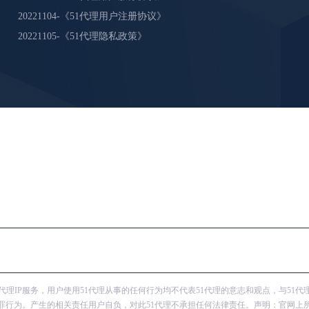
20221104-《51代理用户注册协议》
20221105-《51代理隐私政策》
供代理IP服务，用户使用51代理从事的任何行为均不代表51代理的意志和观点，与51代
犯罪行为。产生的相关责任用户自负，对此51代理不承担任何法律责任。声明：官网上