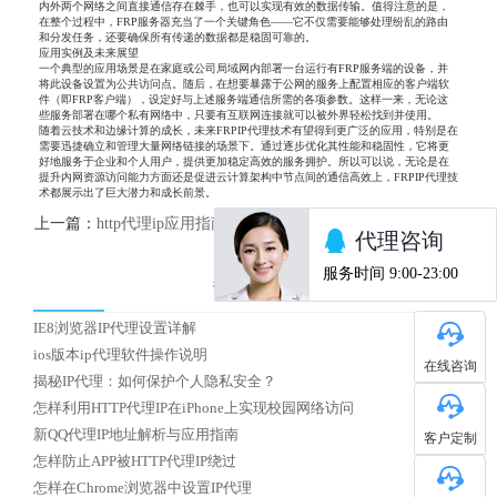
内外两个网络之间直接通信存在棘手，也可以实现有效的数据传输。值得注意的是，
在整个过程中，FRP服务器充当了一个关键角色——它不仅需要能够处理纷乱的路由
和分发任务，还要确保所有传递的数据都是稳固可靠的。
应用实例及未来展望
一个典型的应用场景是在家庭或公司局域网内部署一台运行有FRP服务端的设备，并
将此设备设置为公共访问点。随后，在想要暴露于公网的服务上配置相应的客户端软
件（即FRP客户端），设定好与上述服务端通信所需的各项参数。这样一来，无论这
些服务部署在哪个私有网络中，只要有互联网连接就可以被外界轻松找到并使用。
随着云技术和边缘计算的成长，未来FRPIP代理技术有望得到更广泛的应用，特别是在
需要迅捷确立和管理大量网络链接的场景下。通过逐步优化其性能和稳固性，它将更
好地服务于企业和个人用户，提供更加稳定高效的服务拥护。所以可以说，无论是在
提升内网资源访问能力方面还是促进云计算架构中节点间的通信高效上，FRPIP代理技
术都展示出了巨大潜力和成长前景。
上一篇：
http代理ip应用指南
下一篇：
怎么选择国内优质HTTP代理IP
热门文章
IE8浏览器IP代理设置详解
ios版本ip代理软件操作说明
在线咨询
揭秘IP代理：如何保护个人隐私安全？
怎样利用HTTP代理IP在iPhone上实现校园网络访问
新QQ代理IP地址解析与应用指南
客户定制
怎样防止APP被HTTP代理IP绕过
怎样在Chrome浏览器中设置IP代理