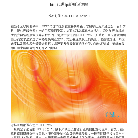
http代理ip新知识详解
发布时间：2024-11-08 06:30:01
在当今互联网世界中，HTTP代理IP扮演着重要的角色，它能够让用户通过另一台计算
机（即代理服务器）来访问互联网资源，从而实现隐藏真实IP地址、绕过地理束缚或
者提升网络连接速度等多种目的。选择一款优质的HTTP代理IP关重要，首先需要明确
自己的需求是加速访问还是伪装位置等；其次要注意代理的质量，包括稳定性、响应
速度以及匿名级别等关键指标；后还要考察服务商的服务能力和技术赞成，确保在使
用过程中能够得到及时有效的帮助。
怎样正确配置和使用HTTP代理IP
一旦确定了适合的HTTP代理IP，接下来就是怎样进行正确的配置与使用。首先，在计
算机或网络设备中设置代理服务器地址和端口是基础步骤，一般在网络连接设置里可
以找到相关选项；其次，对于需要特定应用或网站访问的需求，大概还需在这些应用