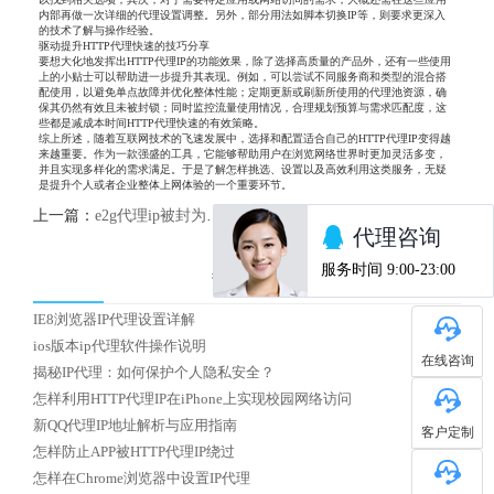
内部再做一次详细的代理设置调整。另外，部分用法如脚本切换IP等，则要求更深入
的技术了解与操作经验。
驱动提升HTTP代理快速的技巧分享
要想大化地发挥出HTTP代理IP的功能效果，除了选择高质量的产品外，还有一些使用
上的小贴士可以帮助进一步提升其表现。例如，可以尝试不同服务商和类型的混合搭
配使用，以避免单点故障并优化整体性能；定期更新或刷新所使用的代理池资源，确
保其仍然有效且未被封锁；同时监控流量使用情况，合理规划预算与需求匹配度，这
些都是减成本时间HTTP代理快速的有效策略。
综上所述，随着互联网技术的飞速发展中，选择和配置适合自己的HTTP代理IP变得越
来越重要。作为一款强盛的工具，它能够帮助用户在浏览网络世界时更加灵活多变，
并且实现多样化的需求满足。于是了解怎样挑选、设置以及高效利用这类服务，无疑
是提升个人或者企业整体上网体验的一个重要环节。
上一篇：
e2g代理ip被封为何出现及应对策略
下一篇：
怎么选择国内优质HTTP代理IP
热门文章
IE8浏览器IP代理设置详解
ios版本ip代理软件操作说明
在线咨询
揭秘IP代理：如何保护个人隐私安全？
怎样利用HTTP代理IP在iPhone上实现校园网络访问
新QQ代理IP地址解析与应用指南
客户定制
怎样防止APP被HTTP代理IP绕过
怎样在Chrome浏览器中设置IP代理