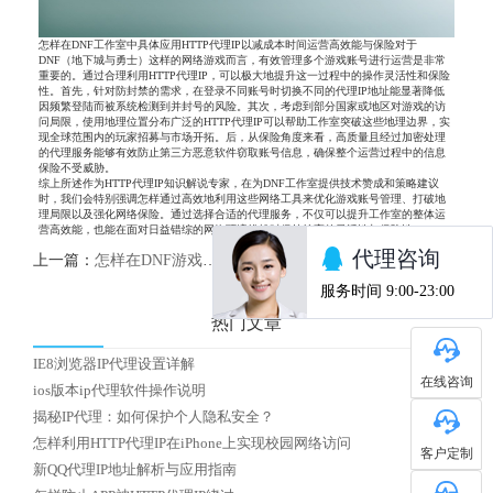
怎样在DNF工作室中具体应用HTTP代理IP以减成本时间运营高效能与保险对于
DNF（地下城与勇士）这样的网络游戏而言，有效管理多个游戏账号进行运营是非常
重要的。通过合理利用HTTP代理IP，可以极大地提升这一过程中的操作灵活性和保险
性。首先，针对防封禁的需求，在登录不同账号时切换不同的代理IP地址能显著降低
因频繁登陆而被系统检测到并封号的风险。其次，考虑到部分国家或地区对游戏的访
问局限，使用地理位置分布广泛的HTTP代理IP可以帮助工作室突破这些地理边界，实
现全球范围内的玩家招募与市场开拓。后，从保险角度来看，高质量且经过加密处理
的代理服务能够有效防止第三方恶意软件窃取账号信息，确保整个运营过程中的信息
保险不受威胁。
综上所述作为HTTP代理IP知识解说专家，在为DNF工作室提供技术赞成和策略建议
时，我们会特别强调怎样通过高效地利用这些网络工具来优化游戏账号管理、打破地
理局限以及强化网络保险。通过选择合适的代理服务，不仅可以提升工作室的整体运
营高效能，也能在面对日益错综的网络环境挑战时保持较高的灵活性与保险性。
上一篇：
怎样在DNF游戏中利用HTTP代理IP优化体验
下一篇：
怎么选择国内优质HTTP代理IP
热门文章
IE8浏览器IP代理设置详解
在线咨询
ios版本ip代理软件操作说明
揭秘IP代理：如何保护个人隐私安全？
怎样利用HTTP代理IP在iPhone上实现校园网络访问
客户定制
新QQ代理IP地址解析与应用指南