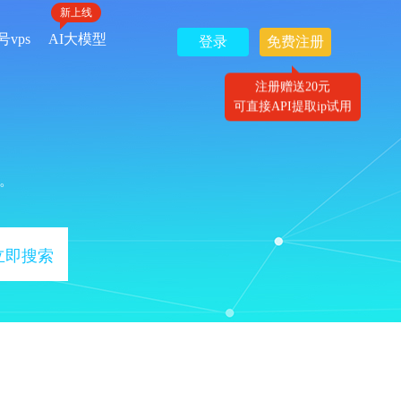
新上线
号vps
AI大模型
登录
免费注册
注册赠送20元
可直接API提取ip试用
。
立即搜索