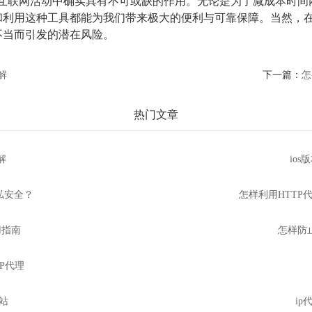
P在互联网活动中确实具有不可或缺的作用。无论是为了减成本时
和利用这种工具都能为我们带来极大的便利与可靠保障。当然，
不当而引发的潜在风险。
解
下一篇：
怎
热门文章
解
io
私安全？
怎样利用HTTP代
用指南
怎样防止
IP代理
网站
i