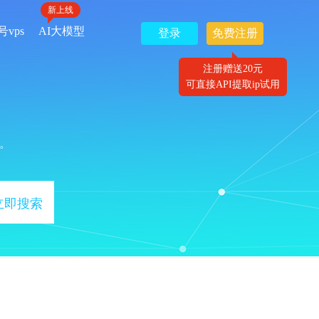
新上线
号vps
AI大模型
登录
免费注册
注册赠送20元
可直接API提取ip试用
。
立即搜索