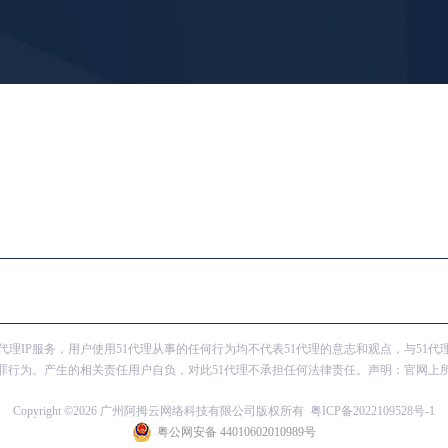
供代理IP服务，用户使用51代理从事的任何行为均不代表51代理的意志和观点，与51代
犯罪行为。产生的相关责任用户自负，对此51代理不承担任何法律责任。声明：官网上
Copyright ©
2026 广州阿拇云网络科技有限公司版权所有
粤ICP备2022109528号-1
粤公网安备 44010602010989号