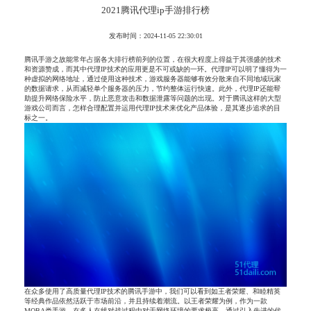
2021腾讯代理ip手游排行榜
发布时间：2024-11-05 22:30:01
腾讯手游之故能常年占据各大排行榜前列的位置，在很大程度上得益于其强盛的技术
和资源赞成，而其中代理IP技术的应用更是不可或缺的一环。代理IP可以明了懂得为一
种虚拟的网络地址，通过使用这种技术，游戏服务器能够有效分散来自不同地域玩家
的数据请求，从而减轻单个服务器的压力，节约整体运行快速。此外，代理IP还能帮
助提升网络保险水平，防止恶意攻击和数据泄露等问题的出现。对于腾讯这样的大型
游戏公司而言，怎样合理配置并运用代理IP技术来优化产品体验，是其逐步追求的目
标之一。
在众多使用了高质量代理IP技术的腾讯手游中，我们可以看到如王者荣耀、和睦精英
等经典作品依然活跃于市场前沿，并且持续着潮流。以王者荣耀为例，作为一款
MOBA类手游，在多人在线对战过程中对于网络环境的要求极高，通过引入先进的代