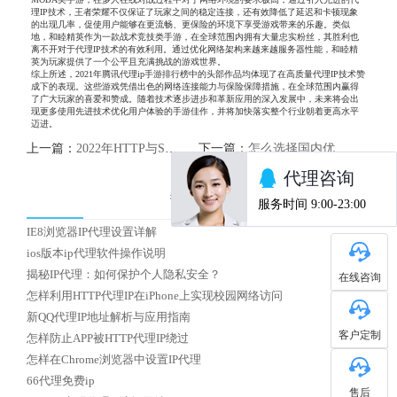
理IP技术，王者荣耀不仅保证了玩家之间的稳定连接，还有效降低了延迟和卡顿现象
的出现几率，促使用户能够在更流畅、更保险的环境下享受游戏带来的乐趣。类似
地，和睦精英作为一款战术竞技类手游，在全球范围内拥有大量忠实粉丝，其胜利也
离不开对于代理IP技术的有效利用。通过优化网络架构来越来越服务器性能，和睦精
英为玩家提供了一个公平且充满挑战的游戏世界。
综上所述，2021年腾讯代理ip手游排行榜中的头部作品均体现了在高质量代理IP技术赞
成下的表现。这些游戏凭借出色的网络连接能力与保险保障措施，在全球范围内赢得
了广大玩家的喜爱和赞成。随着技术逐步进步和革新应用的深入发展中，未来将会出
现更多使用先进技术优化用户体验的手游佳作，并将加快落实整个行业朝着更高水平
迈进。
上一篇：
2022年HTTP与SOCKS5代理IP对比解析
下一篇：
怎么选择国内优质HTTP代理IP
热门文章
IE8浏览器IP代理设置详解
ios版本ip代理软件操作说明
揭秘IP代理：如何保护个人隐私安全？
在线咨询
怎样利用HTTP代理IP在iPhone上实现校园网络访问
新QQ代理IP地址解析与应用指南
客户定制
怎样防止APP被HTTP代理IP绕过
怎样在Chrome浏览器中设置IP代理
66代理免费ip
售后