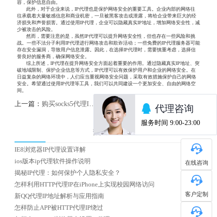
容，保护信息自由。
此外，对于企业来说，IP代理也是保护网络安全的重要工具。企业内部的网络往
往承载着大量敏感信息和商业机密，一旦被黑客攻击或泄露，将给企业带来巨大的经
济损失和声誉损害。通过使用IP代理，企业可以隐藏真实IP地址，增加网络安全性，减
少被攻击的风险。
然而，需要注意的是，虽然IP代理可以提升网络安全性，但也存在一些风险和挑
战。一些不法分子利用IP代理进行网络攻击和欺诈活动；一些免费的IP代理服务器可能
存在安全漏洞，导致用户信息泄露。因此，在选择IP代理时，需要慎重考虑，选择信
誉良好的服务商，确保网络安全。
综上所述，IP代理在提升网络安全方面起着重要的作用。通过隐藏真实IP地址、突
破地域限制、保护企业信息等方式，IP代理可以有效保护用户和企业的网络安全。在
日益复杂的网络环境中，人们应当重视网络安全问题，采取有效措施保护自己的网络
安全。希望通过使用IP代理等工具，我们可以共同建设一个更加安全、自由的网络空
间。
上一篇：
购买socks5代理IP服务
下一篇：
怎么选择国内优质HTTP代理IP
热门文章
IE8浏览器IP代理设置详解
ios版本ip代理软件操作说明
在线咨询
揭秘IP代理：如何保护个人隐私安全？
怎样利用HTTP代理IP在iPhone上实现校园网络访问
客户定制
新QQ代理IP地址解析与应用指南
怎样防止APP被HTTP代理IP绕过