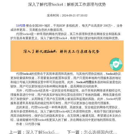
深入了解代理Socks4：解析其工作原理与优势
发布时间：2024-09-21 07:50:02
51代理
-整合全国200+地区，千兆BDP 多线机房， 每天产出高质IP 200万+， 业务
成功率更高， 完美配合您的大数据应用。
代理Socks4是一种常用的网络代理协议，其工作原理和优势在网络安全和隐私保
护方面具有重要意义。深入了解代理Socks4，有助于我们更好地利用其功能和优势。
代理
Socks
4
的优势在于其简单易用和高效性。与其他代理协议相比，
Socks
4
协议
更加轻量级和快速，不需要复杂的配置和设置，用户只需简单地将代理服务器的地址
和端口号输入到网络设置中即可开始使用。此外，
Socks
4
代理
服务器的响应速度也比
较快，用户可以更快地访问各种网站和服务，提高网络访问的效率。
另外，代理Socks4还具有一定的安全性和稳定性。由于所有的网络请求都经过代
理服务器进行中转，用户的真实IP地址和位置信息得到了有效的隐藏，网络流量也得
到了加密保护，从而降低了用户在互联网上被追踪和监视的风险。此外，Socks4代理
服务器通常具有较高的稳定性和可靠性，用户可以更加放心地使用代理服务。
总的来说，代理Socks4是一种简单易用、高效快速、安全稳定的网络代理协议，
具有许多优势和特点。深入了解代理Socks4的工作原理和优势，有助于我们更好地利
用其功能和特性，保护自己的隐私和安全，在互联网上畅通无阻。希望通过本文的介
绍，读者能够对代理Socks4有更深入的了解，并在网络访问中更好地利用和应用。
作者：51代理小编
上一篇：
深入了解Socks5代理：保护你的隐私与安全
下一篇：
怎么选择国内优质HTTP代理IP