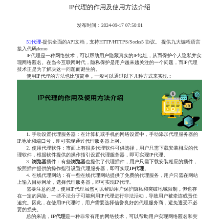
IP代理的作用及使用方法介绍
发布时间：2024-09-17 07:50:01
51代理
-提供全面的API文档，支持HTTP/HTTPS/Socks5 协议。 提供九大编程语言
接入代码demo
IP代理是一种网络技术，可以帮助用户隐藏真实的IP地址，从而保护个人隐私并实
现网络匿名。在当今互联网时代，隐私保护是用户越来越关注的一个问题，而IP代理
技术正是为了解决这一问题而诞生的。
使用IP代理的方法也比较简单，一般可以通过以下几种方式来实现：
1. 手动设置代理服务器：在计算机或手机的网络设置中，手动添加代理服务器的
IP地址和端口号，即可实现通过代理服务器上网。
2. 使用代理软件：市面上有很多代理软件可供选择，用户只需下载安装相应的代
理软件，根据软件提供的操作指引设置代理服务器，即可实现IP代理。
3.
浏览器
插件：有些
浏览器
也提供了代理插件，用户只需下载安装相应的插件，
按照插件提供的操作指引设置代理服务器，即可实现
IP代理
。
4. 在线代理网站：有一些在线代理网站提供了免费的代理服务，用户只需在网站
上输入目标网址，选择代理服务器，即可实现IP代理。
需要注意的是，使用IP代理虽然可以帮助用户保护隐私和突破地域限制，但也存
在一定的风险。一些不法分子可能利用IP代理进行非法活动，导致用户被牵连或责任
追究。因此，在使用IP代理时，用户需要选择信誉良好的代理服务商，避免遭受不必
要的损失。
总的来说，
IP代理
是一种非常有用的网络技术，可以帮助用户实现网络匿名和突