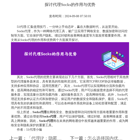
探讨代理Socks的作用与优势
发布时间：2024-09-08 07:50:01
51代理-汇集使用技巧，一分钟上手动态IP，赢在大数据时代，从这里开始。
Socks代理，作为一种网络代理工具，被广泛应用于网络安全、数据加密和访问控
制等方面。它在保护用户隐私、绕过封锁和改善网络速度等方面发挥着重要作用。本
文将从Socks代理的作用和优势两个方面展开探讨。
其次，Socks代理的优势主要表现在以下几个方面。首先，Socks代理相对于其他类
型的代理服务器来说，具有更高的性能和灵活性。它采用TCP和UDP协议传输数据，
支持多种应用和协议，适用范围更广。其次，Socks代理可以实现网络分流和负载均
衡，提高网络的稳定性和可靠性。通过Socks代理，用户可以根据需求选择不同的代理
服务器，实现流量分流和负载均衡，减轻服务器压力，提高网络性能。此外，Socks代
理还支持多种认证方式和加密协议，保证用户的数据安全和隐私保护。最后，Socks代
理具有良好的兼容性和易用性，可以在各种操作系统和设备上轻松部署和配置，满足
用户的不同需求和场景。
综上所述，
Socks
代理
在网络安全、数据加密和访问控制等方面有着重要作用和显
著优势。通过合理使用
Socks
代理
，用户可以保护隐私、绕过封锁、改善网络速度，提
高上网体验。因此，
Socks
代理
将在未来的网络通信中发挥越来越重要的作用，成为网
络安全和隐私保护的重要工具。
作者：51代理小编
上一篇：
「代理IP：隐匿你的真实身份，保护你的网络安全」
下一篇：
怎么选择国内优质HTTP代理IP