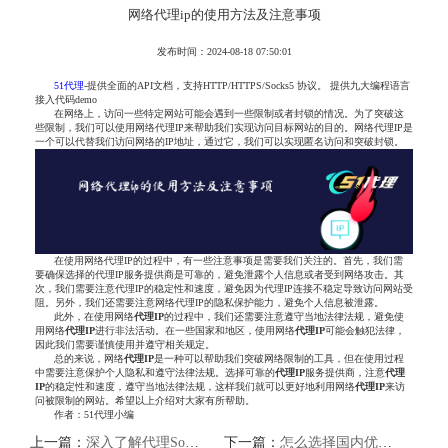
网络代理ip的使用方法及注意事项
发布时间：2024-08-18 07:50:01
51代理
-提供全面的API文档，支持HTTP/HTTPS/Socks5 协议。 提供九大编程语言
接入代码demo
在网络上，访问一些特定网站可能会遇到一些限制或者封锁的情况。为了突破这
些限制，我们可以使用网络代理IP来帮助我们实现访问目标网站的目的。网络代理IP是
一个可以代替我们访问网络的IP地址，通过它，我们可以实现匿名访问和突破封锁。
在使用网络代理IP的过程中，有一些注意事项是需要我们关注的。首先，我们需
要确保选择的代理IP服务提供商是可靠的，避免泄露个人信息或者受到网络攻击。其
次，我们需要注意代理IP的稳定性和速度，避免因为代理IP连接不稳定导致访问网站受
阻。另外，我们还需要注意网络代理IP的隐私保护能力，避免个人信息被泄露。
此外，在使用网络
代理IP
的过程中，我们还需要注意遵守当地法律法规，避免使
用网络
代理IP
进行非法活动。在一些国家和地区，使用网络
代理IP
可能会触犯法律，
因此我们需要谨慎使用并遵守相关规定。
总的来说，网络
代理IP
是一种可以帮助我们突破网络限制的工具，但在使用过程
中需要注意保护个人隐私和遵守法律法规。选择可靠的
代理IP
服务提供商，注意
代理
IP
的稳定性和速度，遵守当地法律法规，这样我们就可以更好地利用网络
代理IP
来访
问被限制的网站。希望以上介绍对大家有所帮助。
作者：51代理小编
上一篇：
深入了解代理Socks5：保护网络隐私与安全
下一篇：
怎么选择国内优质HTTP代理IP