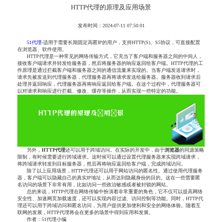
HTTP代理的原理及应用场景
发布时间：2024-07-11 07:50:01
51代理
-适用于需要长期固定高匿IP的用户，支持HTTP(S)、S5协议，可直接配置
在浏览器、软件使用。
HTTP代理是一种常见的网络传输方式，它充当了客户端和服务器之间的中间人，
接收客户端请求并转发给服务器，然后将服务器的响应返回给客户端。HTTP代理的工
作原理是通过拦截客户端和服务器之间的通信流量来实现的。当客户端发送请求时，
请求先被发送到代理服务器，代理服务器再将请求发送给服务器。服务器收到请求后
处理并返回响应，代理服务器再将响应返回给客户端。在这个过程中，代理服务器可
以对请求和响应进行拦截、修改、缓存等操作，从而实现一些特定的功能。
另外，
HTTP
代理
还可以用于跨域访问。在实际的开发中，由于
浏览器
的同源策略
限制，有时候需要进行跨域请求。这时候可以通过设置代理服务器来实现跨域请求，
将跨域请求转发到目标服务器，然后再将响应返回给客户端，完成跨域访问。
除了以上应用场景，HTTP代理还可以用于网站访问的匿名性。通过使用代理服务
器，客户端可以隐藏自己的真实IP地址，从而达到隐藏身份的目的。这在一些需要匿
名访问的场景下非常有用，比如访问一些政治敏感或者被封锁的网站。
总的来说，HTTP代理在网络传输中扮演着非常重要的角色，它不仅可以提高网络
安全性、加速网页加载速度，还可以实现内容过滤、访问控制等功能。同时，HTTP代
理还可以用于跨域访问和匿名访问，为用户提供更加便利和安全的网络体验。随着互
联网的发展，HTTP代理将会在更多的场景中得到应用和发展。
作者：51代理小编