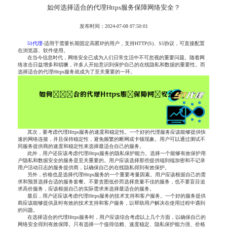
如何选择适合的代理Https服务保障网络安全？
发布时间：2024-07-08 07:50:01
51代理
-适用于需要长期固定高匿IP的用户，支持HTTP(S)、S5协议，可直接配置
在浏览器、软件使用。
在当今信息时代，网络安全已成为人们日常生活中不可忽视的重要问题。随着网
络攻击日益增多和猖獗，许多人开始意识到保护自己的在线隐私和数据的重要性。而
选择适合的代理Https服务就成为了至关重要的一环。
其次，要考虑代理Https服务的速度和稳定性。一个好的代理服务应该能够提供快
速的网络连接，并且保持稳定性，避免频繁的断网或卡顿现象。用户可以通过测试不
同服务提供商的速度和稳定性来选择最适合自己的服务。
此外，用户还应该考虑代理Https服务的隐私保护能力。选择一个能够有效保护用
户隐私和数据安全的服务是至关重要的。用户应该选择那些提供端到端加密和不记录
用户活动日志的服务提供商，以确保自己的在线隐私得到有效保护。
另外，价格也是选择代理Https服务的一个重要考量因素。用户应该根据自己的需
求和预算选择合适的服务套餐。不要贪图低价而选择质量不佳的服务，也不要盲目追
求高价服务，应该根据自己的实际需求来选择最适合的服务。
最后，用户还应该考虑代理Https服务的技术支持和客户服务。一个好的服务提供
商应该能够提供及时有效的技术支持和客户服务，以帮助用户解决在使用过程中遇到
的问题。
在选择适合的代理Https服务时，用户应该综合考虑以上几个方面，以确保自己的
网络安全得到有效保障。只有选择一个值得信赖、速度稳定、隐私保护能力强、价格