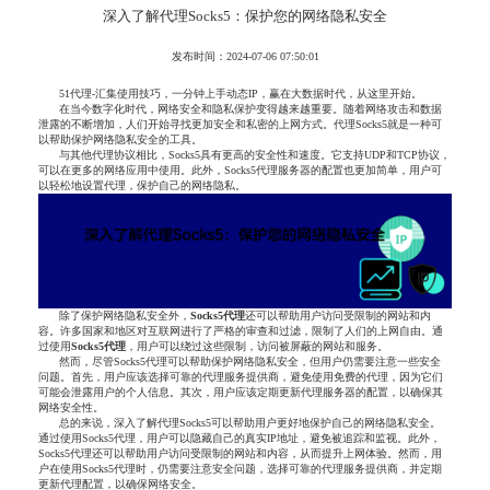
深入了解代理Socks5：保护您的网络隐私安全
发布时间：2024-07-06 07:50:01
51代理-汇集使用技巧，一分钟上手动态IP，赢在大数据时代，从这里开始。
在当今数字化时代，网络安全和隐私保护变得越来越重要。随着网络攻击和数据
泄露的不断增加，人们开始寻找更加安全和私密的上网方式。代理Socks5就是一种可
以帮助保护网络隐私安全的工具。
与其他代理协议相比，Socks5具有更高的安全性和速度。它支持UDP和TCP协议，
可以在更多的网络应用中使用。此外，Socks5代理服务器的配置也更加简单，用户可
以轻松地设置代理，保护自己的网络隐私。
除了保护网络隐私安全外，
Socks
5
代理
还可以帮助用户访问受限制的网站和内
容。许多国家和地区对互联网进行了严格的审查和过滤，限制了人们的上网自由。通
过使用
Socks
5
代理
，用户可以绕过这些限制，访问被屏蔽的网站和服务。
然而，尽管Socks5代理可以帮助保护网络隐私安全，但用户仍需要注意一些安全
问题。首先，用户应该选择可靠的代理服务提供商，避免使用免费的代理，因为它们
可能会泄露用户的个人信息。其次，用户应该定期更新代理服务器的配置，以确保其
网络安全性。
总的来说，深入了解代理Socks5可以帮助用户更好地保护自己的网络隐私安全。
通过使用Socks5代理，用户可以隐藏自己的真实IP地址，避免被追踪和监视。此外，
Socks5代理还可以帮助用户访问受限制的网站和内容，从而提升上网体验。然而，用
户在使用Socks5代理时，仍需要注意安全问题，选择可靠的代理服务提供商，并定期
更新代理配置，以确保网络安全。